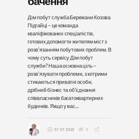
бачення
Дім побут служба Бережани Козова
Підгайці – це команда
кваліфікованих спеціалістів,
готових допомогти жителям міст з
розв'язанням побутових проблем. В
чому суть сервісу Дім побут
служби? Наша основна ціль –
розв'язувати проблеми, з котрими
стикаються приватні особи,
дрібний бізнес та об’єднання
співвласників багатоквартирних
будинків. Якщо у вас...
07.07.2022
0