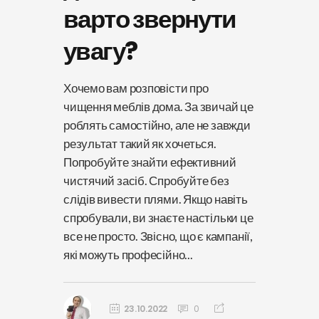
варто звернути
увагу?
Хочемо вам розповісти про
чищення меблів дома. За звичай це
роблять самостійно, але не завжди
результат такий як хочеться.
Попробуйте знайти ефективний
чистячий засіб. Спробуйте без
слідів вивести плями. Якщо навіть
спробували, ви знаєте настільки це
все не просто. Звісно, що є кампанії,
які можуть професійно...
23.10.2022
0