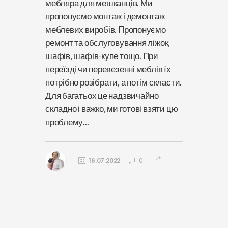
мебляра для мешканців. Ми
пропонуємо монтаж і демонтаж
меблевих виробів. Пропонуємо
ремонт та обслуговування ліжок,
шафів, шафів-купе тощо. При
переїзді чи перевезенні меблів їх
потрібно розібрати, а потім скласти.
Для багатьох це надзвичайно
складно і важко, ми готові взяти цю
проблему...
16.07.2022
0