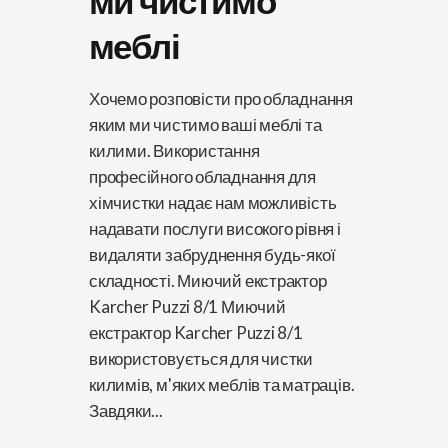
ми чистимо
меблі
Хочемо розповісти про обладнання
яким ми чистимо ваші меблі та
килими. Використання
професійного обладнання для
хімчистки надає нам можливість
надавати послуги високого рівня і
видаляти забруднення будь-якої
складності. Миючий екстрактор
Karcher Puzzi 8/1 Миючий
екстрактор Karcher Puzzi 8/1
використовується для чистки
килимів, м'яких меблів та матраців.
Завдяки...