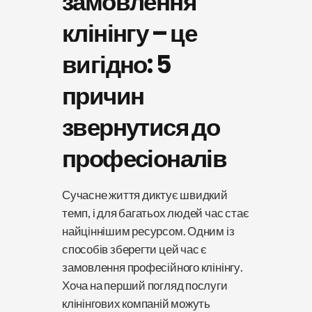
замовлення
клінінгу – це
вигідно: 5
причин
звернутися до
професіоналів
Сучасне життя диктує швидкий
темп, і для багатьох людей час стає
найціннішим ресурсом. Одним із
способів зберегти цей час є
замовлення професійного клінінгу.
Хоча на перший погляд послуги
клінінгових компаній можуть